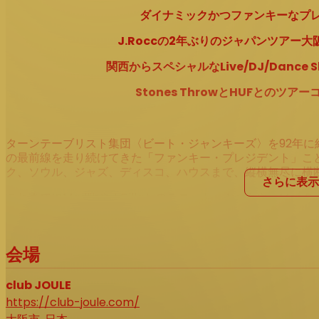
ダイナミックかつファンキーなプレ
J.Roccの2年ぶりのジャパンツアー大
関西からスペシャルなLive/DJ/Dance
Stones ThrowとHUFとのツ
ターンテーブリスト集団〈ビート・ジャンキーズ〉を92年に
の最前線を走り続けてきた「ファンキー・プレジデント」こと
ク、ソウル、ジャズ、ディスコ、ハウスまで、縦横無尽に横
さらに表示
これまでにMadlibやJ Dillaとのユニット＝Jaylibや、Mos Def 
当。Dr. Dreのラジオ番組で公式レジデントDJを務める
走してきた。フロアの空気を一変させる圧倒的なグルーヴ、
るファンキーなヴァイブス。誰もが知る「DJの中のDJ」が
会場
撃となるはずだ。
2Fメインフロア＋4Fサブフロア＋屋上ルーフトップで、一
club JOULE
逃しなく！
https://club-joule.com/