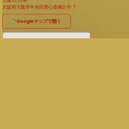
大阪市, 日本
大阪府大阪市中央区西心斎橋2-11-7
“J・ロックは最高にヤバいDJの一人だ。もし街で彼の名前を
“J.Rocc is one of illllllllest DJs ever. If you see his name 
Googleマップで開く
──クエストラブ Questlove（The Roots）
Stones Throw & HUF presents
J.ROCC JAPAN TOUR 2025
- OSAKA
2025.11.15 (SAT)
OPEN: 22:00 CLOSE: 5:00
ADV: ¥3,500 | DOOR: ¥4,000 | U-23 ¥3,000
at club JOULE
2F: MAIN FLOOR