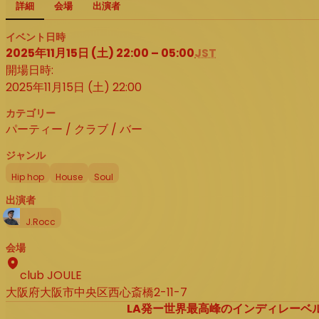
詳細
会場
出演者
イベント日時
2025年11月15日 (土) 22:00 – 05:00
JST
開場日時:
2025年11月15日 (土) 22:00
カテゴリー
パーティー / クラブ / バー
ジャンル
Hip hop
House
Soul
出演者
J.Rocc
会場
club JOULE
大阪府大阪市中央区西心斎橋2-11-7
LA発ー世界最高峰のインディレーベル <S