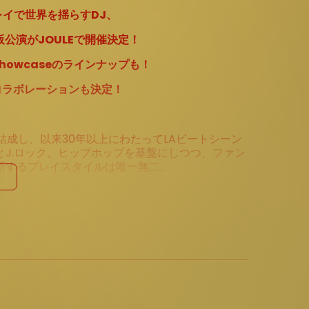
イで世界を揺らすDJ、
阪公演がJOULEで開催決定！
 Showcaseのラインナップも！
アーコラボレーションも決定！
結成し、以来30年以上にわたってLAビートシーン
J.ロック。ヒップホップを基盤にしつつ、ファン
断するプレイスタイルは唯一無二。
& Talib KweliによるBlack StarのライブDJを担
など、そのキャリアはヒップホップの歴史そのものと並
時代を軽やかに横断する選曲、そして人間味あふれ
放つそのプレイは、一度体験すれば忘れられない衝
夜限りのスペシャル・イベント。貴重な一夜をお見