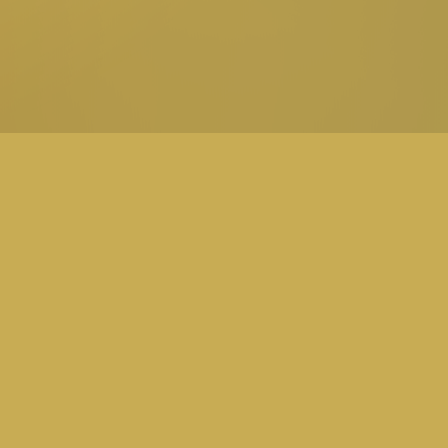
見かけたら、生きる伝説のDJを絶対に見逃すな！”
in your town? Rush! See a living legend!”