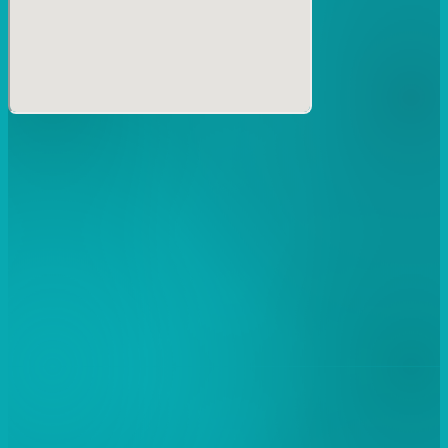
Dance: SO×KOSSY×TAA×Atsuki×tomoyo
BBOYS GET DOWN (TSU-JI-, KIYO, SOWA, SHOYA,
YOO)
VJ: AGEDAMA
<4F Sub Floor + Rooftop>
DJ: Yukari BB (Jazzy Sport Kyoto) | IKKEI (Islanda) |
Mayumikiller (Lore Behind) | ANCHIN
Beat Live: Dyelo think | DJ SHUCREAM | Tommy Beats |
Edamame Crew | Carelysonmay
Food (Rooftop): 五感屋 | MERRY
6月5日（金）、〈Stones Throw〉設立30周年を記念した
スペシャルイベントが大阪・club JOULEにて開催される。
出演は、レーベル創設者／ディレクター／DJであるPeanut
Butter Wolf、グラミー賞受賞ユニット
NxWorries（Anderson .Paak × Knxwledge）の一員とし
ても活躍するビートメイカーKnxwledge、LAビートシーン
を代表するマルチアーティストMndsgn（マインドデザイ
ン）、そして今回が初来日となるソウル／R&Bシンガー
Michi。〈Stones Throw〉の過去・現在・未来を象徴する4