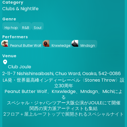
Category
Clubs & Nightlife
Genre
Hip hop
R&B
Soul
Performers
Peanut Butter Wolf
Knxwledge
Mndsgn
Venue
Club Joule
2-11-7 Nishishinsaibashi, Chuo Ward, Osaka, 542-0086
LA発・世界最高峰インディーレーベル〈Stones Throw〉設
立30周年
Peanut Butter Wolf、Knxwledge、Mndsgn、Michiによ
る
スペシャル・ジャパンツアー大阪公演がJOULEにて開催
関西の実力派アーティストも集結
2フロア＋屋上ルーフトップで展開されるスペシャルナイト